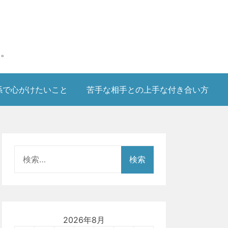
す。
係で心がけたいこと
苦手な相手との上手な付き合い方
検
索:
2026年8月