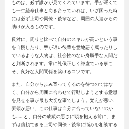
ものは、必ず誰かが見てくれています。手が遅くて
も一生懸命仕事と向き合っていれば、いざ困った時
には必ず上司や同僚・後輩など、周囲の人達からの
助けが入るものです。
反対に、周りと比べて自分のスキルが高いという事
を自慢したり、手が遅い後輩を意地悪く罵ったりし
ているような人物は、社会性のない身勝手な人間だ
と判断されます。常に礼儀正しく謙虚でいる事こ
そ、良好な人間関係を築けるコツです。
また、自分から歩み寄ってくるのを待つのではな
く、自分から周囲に合わせて行動しようとする意思
を見せる事が最も大切な事でしょう。覚えが悪い、
要領が悪い、この仕事は自分に合っていないのか
も……と、自分の成績の悪さに頭を抱える前に、ま
ずは信頼できる上司や同僚・後輩に悩みを相談する